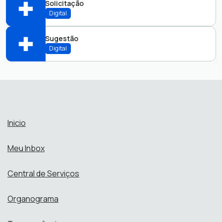
Solicitação
Abrir online > Via protocolo 1Doc
Digital
Perfis:
Sugestão
Abrir online > Via protocolo 1Doc
Digital
Perfis:
Abrir online > Via protocolo 1Doc
Perfis:
Inicio
Meu Inbox
Central de Serviços
Organograma