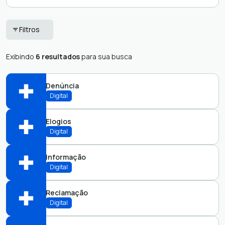
Escola de Gestão
Solicitações
Filtros
da ATM
Solicitações
Protocolo RH
Diversas
Exibindo
6 resultados
para sua busca
Denúncia
Digital
Elogios
Abrir online > Via protocolo 1Doc
Digital
Perfis:
Informação
Abrir online > Via protocolo 1Doc
Digital
Perfis:
Reclamação
Abrir online > Via protocolo 1Doc
Digital
Perfis: